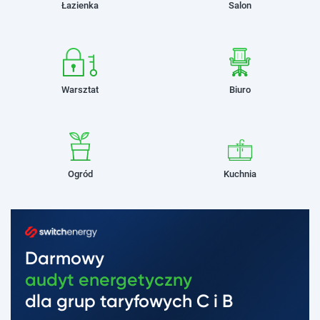
Łazienka
Salon
Warsztat
Biuro
Ogród
Kuchnia
Darmowy
audyt energetyczny
dla grup taryfowych C i B