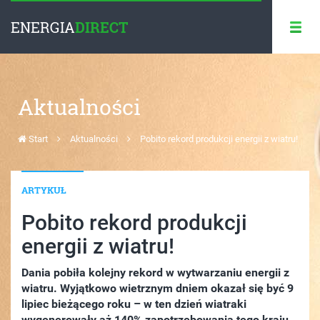
ENERGIA
DIRECT
Aktualności
Start
Aktualności
Pobito rekord produkcji energii z wiatru!
ARTYKUŁ
Pobito rekord produkcji
energii z wiatru!
Dania pobiła kolejny rekord w wytwarzaniu energii z
wiatru. Wyjątkowo wietrznym dniem okazał się być 9
lipiec bieżącego roku – w ten dzień wiatraki
wygenerowały aż 140% zapotrzebowania tego kraju