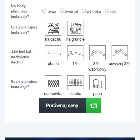
Na kiedy
planujesz
teraz
kwartał
pół roku
rok
instalacje?
Gdzie planujesz
instalacje?
na dachu
na gruncie
Jaki jest kąt
nachylenia
dachu?
o
o
o
płaski
15
35
-
powyżej 35
wzorcowy
Gdzie planujesz
instalacje?
dachówka
blacha
papa