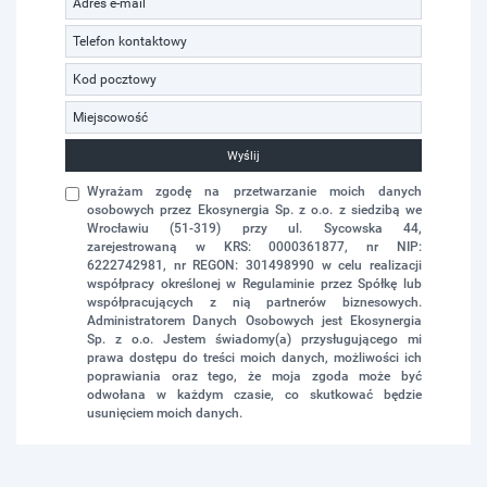
Wyślij
Wyrażam zgodę na przetwarzanie moich danych
osobowych przez Ekosynergia Sp. z o.o. z siedzibą we
Wrocławiu (51-319) przy ul. Sycowska 44,
zarejestrowaną w KRS: 0000361877, nr NIP:
6222742981, nr REGON: 301498990 w celu realizacji
współpracy określonej w Regulaminie przez Spółkę lub
współpracujących z nią partnerów biznesowych.
Administratorem Danych Osobowych jest Ekosynergia
Sp. z o.o. Jestem świadomy(a) przysługującego mi
prawa dostępu do treści moich danych, możliwości ich
poprawiania oraz tego, że moja zgoda może być
odwołana w każdym czasie, co skutkować będzie
usunięciem moich danych.