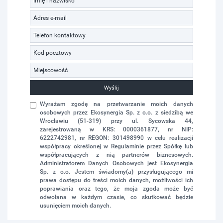
Wyślij
Wyrażam zgodę na przetwarzanie moich danych
osobowych przez Ekosynergia Sp. z o.o. z siedzibą we
Wrocławiu (51-319) przy ul. Sycowska 44,
zarejestrowaną w KRS: 0000361877, nr NIP:
6222742981, nr REGON: 301498990 w celu realizacji
współpracy określonej w Regulaminie przez Spółkę lub
współpracujących z nią partnerów biznesowych.
Administratorem Danych Osobowych jest Ekosynergia
Sp. z o.o. Jestem świadomy(a) przysługującego mi
prawa dostępu do treści moich danych, możliwości ich
poprawiania oraz tego, że moja zgoda może być
odwołana w każdym czasie, co skutkować będzie
usunięciem moich danych.