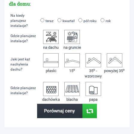
dla domu
:
Na kiedy
planujesz
teraz
kwartał
pół roku
rok
instalacje?
Gdzie planujesz
instalacje?
na dachu
na gruncie
Jaki jest kąt
nachylenia
dachu?
o
o
o
płaski
15
35
-
powyżej 35
wzorcowy
Gdzie planujesz
instalacje?
dachówka
blacha
papa