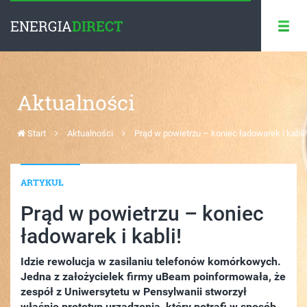
ENERGIA
DIRECT
Aktualności
Start
Aktualności
Prąd w powietrzu – koniec ładowarek i kabli!
ARTYKUŁ
Prąd w powietrzu – koniec
ładowarek i kabli!
Idzie rewolucja w zasilaniu telefonów komórkowych.
Jedna z założycielek firmy uBeam poinformowała, że
zespół z Uniwersytetu w Pensylwanii stworzył
właśnie prototyp urządzenia, który potrafi w sposób