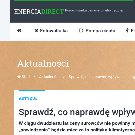
ENERGIA
DIRECT
Porównywarka cen energii elektrycznej
Fotowoltaika
Pompa ciepła
En
Aktualności
Start
Aktualności
Sprawdź, co naprawdę wpływa na ceny 
ARTYKUŁ
Sprawdź, co naprawdę wpływa
W ciągu dwudziestu lat ceny surowców nie powinny 
„powiedzenia” będzie mieć za to polityka klimatycz