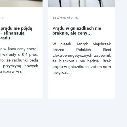
016
14 Wrzesień 2015
prądu nie pójdą
Prądu w gniazdkach nie
- sfinansują
braknie, ale ceny…
prądu
W piątek Henryk Majchrzak
że w lipcu ceny energii
prezes Polskich Sieci
j wzrosły o 0,4 proc.
Elektroenergetycznych zapewnił,
no, że rachunki będą
że blackoutu nie będzie. Brak
a przyczyną nowych
prądu w gniazdkach, zatem nam
u rezerw, w r...
nie grozi....