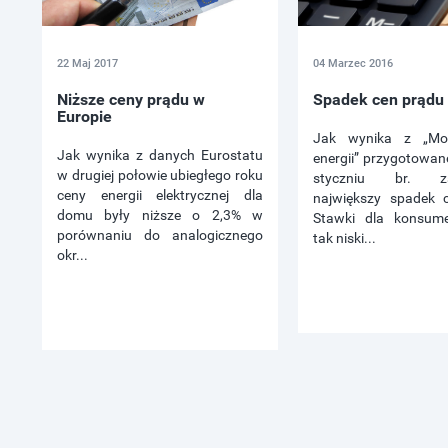
22 Maj 2017
04 Marzec 2016
Niższe ceny prądu w
Spadek cen prądu 
Europie
Jak wynika z „Mon
Jak wynika z danych Eurostatu
energii” przygotowa
w drugiej połowie ubiegłego roku
styczniu br. za
ceny energii elektrycznej dla
największy spadek c
domu były niższe o 2,3% w
Stawki dla konsum
porównaniu do analogicznego
tak niski...
okr...