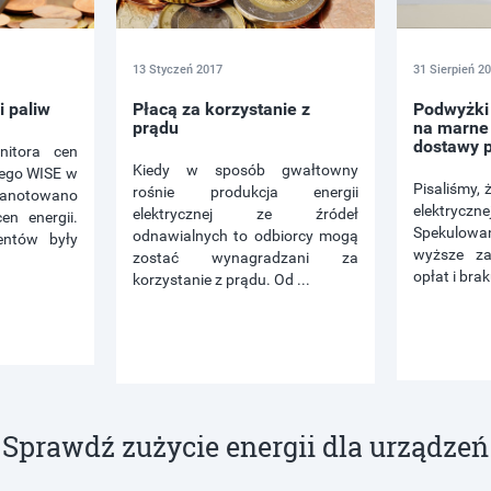
13 Styczeń 2017
31 Sierpień 2
i paliw
Płacą za korzystanie z
Podwyżki 
prądu
na marne 
dostawy 
itora cen
Kiedy w sposób gwałtowny
nego WISE w
Pisaliśmy, 
rośnie produkcja energii
notowano
elektryczne
elektrycznej ze źródeł
en energii.
Spekulowa
odnawialnych to odbiorcy mogą
entów były
wyższe z
zostać wynagradzani za
opłat i brak
korzystanie z prądu. Od ...
Sprawdź zużycie energii dla urządzeń