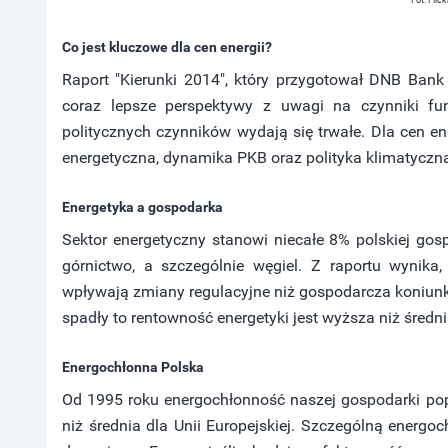
Fot. Flic
Co jest kluczowe dla cen energii?
Raport "Kierunki 2014", który przygotował DNB Bank 
coraz lepsze perspektywy z uwagi na czynniki fun
politycznych czynników wydają się trwałe. Dla cen e
energetyczna, dynamika PKB oraz polityka klimatyczna 
Energetyka a gospodarka
Sektor energetyczny stanowi niecałe 8% polskiej go
górnictwo, a szczególnie węgiel. Z raportu wynika
wpływają zmiany regulacyjne niż gospodarcza koniunk
spadły to rentowność energetyki jest wyższa niż średni
Energochłonna Polska
Od 1995 roku energochłonność naszej gospodarki popr
niż średnia dla Unii Europejskiej. Szczególną energoc