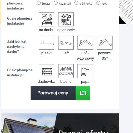
planujesz
teraz
kwartał
pół roku
rok
instalacje?
Gdzie planujesz
instalacje?
na dachu
na gruncie
Jaki jest kąt
nachylenia
dachu?
o
o
płaski
15
35
-
powyżej
o
wzorcowy
35
Gdzie planujesz
instalacje?
dachówka
blacha
papa