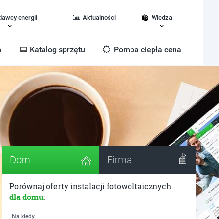
dawcy energii
Aktualności
Wiedza
m
Katalog sprzętu
Pompa ciepła cena
Dom
Firma
Porównaj oferty instalacji fotowoltaicznych
dla domu
:
Na kiedy