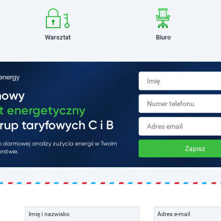
Warsztat
Biuro
mowy
t energetyczny
rup taryfowych C i B
do darmowej analizy zużycia energii w Twoim
Zapisz
rstwie.