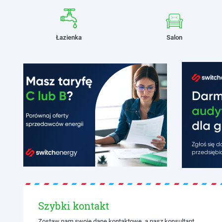
Łazienka
Salon
Dar
audy
dla g
Zgłoś się 
przedsiębio
Szybki kontakt
Zostaw nam swoje dane kontaktowe, a nasz konsultant