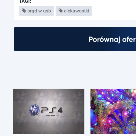
TAGI:
prąd w usb
ciekawostki