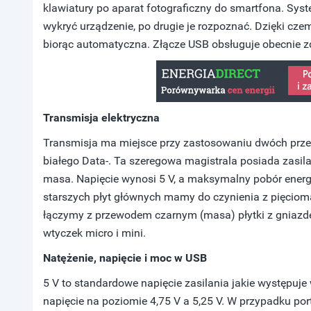
klawiatury po aparat fotograficzny do smartfona. Sys
wykryć urządzenie, po drugie je rozpoznać. Dzięki czem
biorąc automatyczna. Złącze USB obsługuje obecnie
Transmisja elektryczna
Transmisja ma miejsce przy zastosowaniu dwóch prze
białego Data-. Ta szeregowa magistrala posiada zasila
masa. Napięcie wynosi 5 V, a maksymalny pobór energi
starszych płyt głównych mamy do czynienia z pięcio
łączymy z przewodem czarnym (masa) płytki z gniazd
wtyczek micro i mini.
Natężenie, napięcie i moc w USB
5 V to standardowe napięcie zasilania jakie występuj
napięcie na poziomie 4,75 V a 5,25 V. W przypadku por