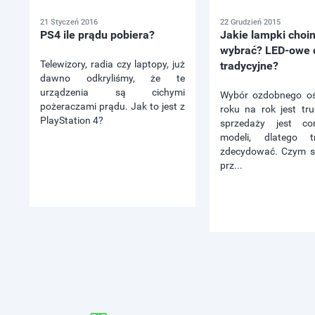
21 Styczeń 2016
22 Grudzień 2015
PS4 ile prądu pobiera?
Jakie lampki cho
wybrać? LED-owe 
Telewizory, radia czy laptopy, już
tradycyjne?
dawno odkryliśmy, że te
urządzenia są cichymi
Wybór ozdobnego ośw
pożeraczami prądu. Jak to jest z
roku na rok jest tru
PlayStation 4?
sprzedaży jest co
modeli, dlatego t
zdecydować. Czym si
prz...