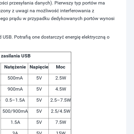
ości przesyłania danych). Pierwszy typ portów ma
ony z uwagi na możliwość interferowania z
nego prądu w przypadku dedykowanych portów wynosi
d USB. Potrafią one dostarczyć energię elektryczną o
 zasilania USB
Natężenie
Napięcie
Moc
500mA
5V
2.5W
900mA
5V
4.5W
)
0.5–1.5A
5V
2.5–7.5W
500/900mA
5V
2.5/4.5W
1.5A
5V
7.5W
3A
5V
15W