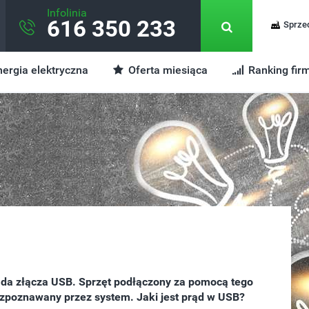
Infolinia
616 350 233
Sprze
ergia elektryczna
Oferta miesiąca
Ranking fir
siada złącza USB. Sprzęt podłączony za pomocą tego
zpoznawany przez system. Jaki jest prąd w USB?