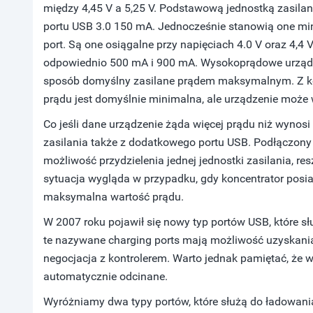
między 4,45 V a 5,25 V. Podstawową jednostką zasilan
portu USB 3.0 150 mA. Jednocześnie stanowią one mini
port. Są one osiągalne przy napięciach 4.0 V oraz 4,4 
odpowiednio 500 mA i 900 mA. Wysokoprądowe urządzen
sposób domyślny zasilane prądem maksymalnym. Z ko
prądu jest domyślnie minimalna, ale urządzenie moż
Co jeśli dane urządzenie żąda więcej prądu niż wyno
zasilania także z dodatkowego portu USB. Podłączon
możliwość przydzielenia jednej jednostki zasilania, re
sytuacja wygląda w przypadku, gdy koncentrator posi
maksymalna wartość prądu.
W 2007 roku pojawił się nowy typ portów USB, które 
te nazywane charging ports mają możliwość uzyskania
negocjacja z kontrolerem. Warto jednak pamiętać, że w 
automatycznie odcinane.
Wyróżniamy dwa typy portów, które służą do ładowani