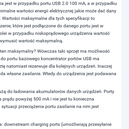
ia jest w przypadku portu USB 2.0 100 mA, a w przypadku
malne wartości energii elektrycznej jakie może dać dany
V. Wartości maksymalne dla tych specyfikacji to
ie, które jest podłączone do danego portu jest w
lei w przypadku niskoprądowego urządzenia wartość
e wymusić wartość maksymalną.
si ten maksymalny? Wówczas taki sprzęt ma możliwość
y do portu bazowego koncentrator portów USB ma
sztę natomiast rezerwuje dla kolejnych urządzeń. Inaczej
ada własne zasilanie. Wtedy do urządzenia jest podawana
służą do ładowania akumulatorów danych urządzeń. Porty
 prądu powyżej 500 mA i nie jest tu konieczna
sytuacji przeciążenia portu zasilanie na nim jest
a: downstream charging ports (umożliwiają przesyłanie