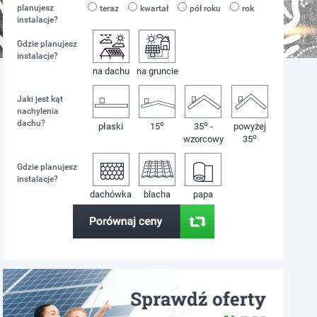
planujesz
teraz
kwartał
pół roku
rok
instalacje?
Gdzie planujesz
instalacje?
na dachu
na gruncie
Jaki jest kąt
nachylenia
dachu?
o
o
płaski
15
35
-
powyżej
o
wzorcowy
35
Gdzie planujesz
instalacje?
dachówka
blacha
papa