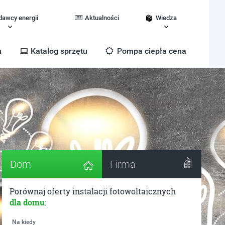
dawcy energii
Aktualności
Wiedza
m
Katalog sprzętu
Pompa ciepła cena
Dom
Firma
Porównaj oferty instalacji fotowoltaicznych
dla domu
:
Na kiedy