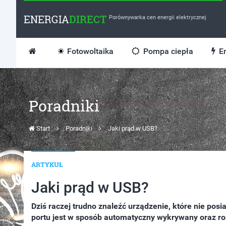
ENERGIA
DIRECT
Porównywarka cen energii elektrycznej
Fotowoltaika
Pompa ciepła
En
Poradniki
Start
Poradniki
Jaki prąd w USB?
ARTYKUŁ
Jaki prąd w USB?
Dziś raczej trudno znaleźć urządzenie, które nie po
portu jest w sposób automatyczny wykrywany oraz ro