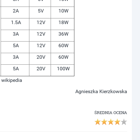
2A
5V
10W
1.5A
12V
18W
3A
12V
36W
5A
12V
60W
3A
20V
60W
5A
20V
100W
 wikipedia
Agnieszka Kierzkowska
ŚREDNIA OCENA