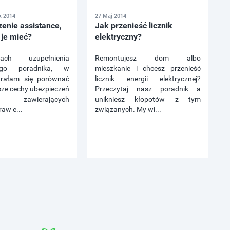
k 2014
27 Maj 2014
enie assistance,
Jak przenieść licznik
 je mieć?
elektryczny?
h uzupełnienia
Remontujesz dom albo
iego poradnika, w
mieszkanie i chcesz przenieść
arałam się porównać
licznik energii elektrycznej?
sze cechy ubezpieczeń
Przeczytaj nasz poradnik a
ce, zawierających
unikniesz kłopotów z tym
aw e...
związanych. My wi...