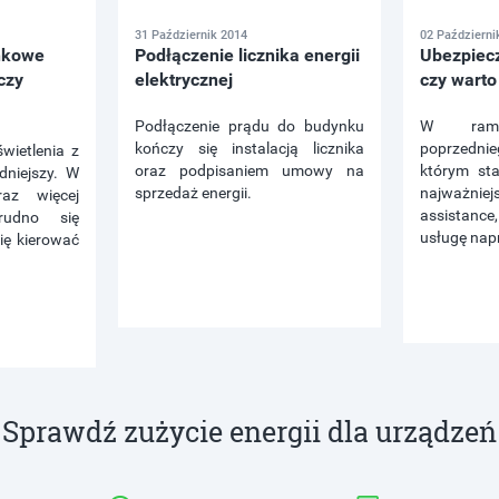
31 Październik 2014
02 Październi
inkowe
Podłączenie licznika energii
Ubezpiecz
czy
elektrycznej
czy warto
Podłączenie prądu do budynku
W ramac
kończy się instalacją licznika
poprzedn
ietlenia z
oraz podpisaniem umowy na
którym st
dniejszy. W
sprzedaż energii.
najważniej
raz więcej
assistan
rudno się
usługę napr
ę kierować
Sprawdź zużycie energii dla urządzeń