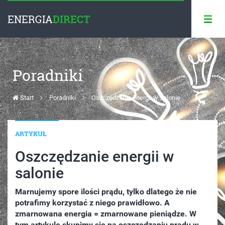
ENERGIA
DIRECT
Poradniki
Start
Poradniki
Oszczędzanie energii w salonie
ARTYKUŁ
Oszczędzanie energii w
salonie
Marnujemy spore ilości prądu, tylko dlatego że nie
potrafimy korzystać z niego prawidłowo. A
zmarnowana energia = zmarnowane pieniądze. W
tym artykule skupimy się na oszczędzaniu prądu w