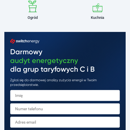
Ogród
Kuchnia
Darmowy
audyt energetyczny
dla grup taryfowych C i B
Zgłoś się do darmowej analizy zużycia energii w Twoim
przedsiębiorstwie.