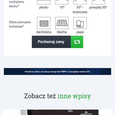
nachylenia
dachu?
o
o
o
płaski
15
35
-
powyżej 35
wzorcowy
Gdzie planujesz
instalacje?
dachówka
blacha
papa
Zobacz też
inne wpisy