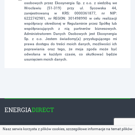
osobowych przez Ekosynergia Sp. z o.o. z siedzibą we
Wrocławiu (51-319) przy ul. Sycowska 44,
zarejestrowaną w KRS: 0000361877, nr NIP:
6222742981, nr REGON: 301498990 w celu realizacji
współpracy określonej w Regulaminie przez Spółkę lub
współpracujących z nią partnerów biznesowych.
Administratorem Danych Osobowych jest Ekosynergia
Sp. z o.o. Jestem świadomy(a) przysługującego mi
prawa dostępu do treści moich danych, możliwości ich
poprawiania oraz tego, że moja zgoda może być
odwołana w każdym czasie, co skutkować będzie
usunięciem moich danych.
ENERGIA
DIRECT
Copyright © 2026 by
EnergiaDirect.pl
. All Rights Reserved.
Nasz serwis korzysta z plików cookies, szczegółowe informacje na temat plików