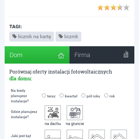
TAGI:
licznik na kartę
licznik
Dom
Firma
Porównaj oferty instalacji fotowoltaicznych
dla domu
:
Na kiedy
planujesz
teraz
kwartał
pół roku
rok
instalacje?
Gdzie planujesz
instalacje?
na dachu
na gruncie
Jaki jest kąt