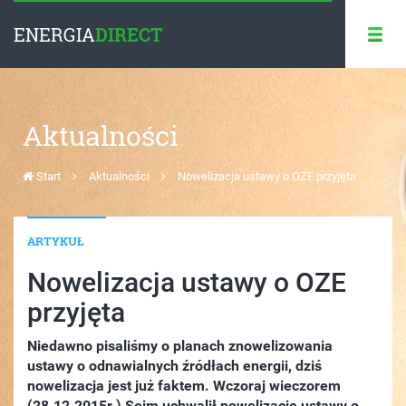
ENERGIA
DIRECT
Aktualności
Start
Aktualności
Nowelizacja ustawy o OZE przyjęta
ARTYKUŁ
Nowelizacja ustawy o OZE
przyjęta
Niedawno pisaliśmy o planach znowelizowania
ustawy o odnawialnych źródłach energii, dziś
nowelizacja jest już faktem. Wczoraj wieczorem
(28.12.2015r.) Sejm uchwalił nowelizację ustawy o