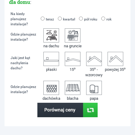
dla domu
:
Na kiedy
planujesz
teraz
kwartał
pół roku
rok
instalacje?
Gdzie planujesz
instalacje?
na dachu
na gruncie
Jaki jest kąt
nachylenia
dachu?
o
o
o
płaski
15
35
-
powyżej 35
wzorcowy
Gdzie planujesz
instalacje?
dachówka
blacha
papa