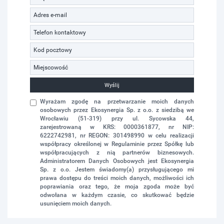
Wyślij
Wyrażam zgodę na przetwarzanie moich danych
osobowych przez Ekosynergia Sp. z o.o. z siedzibą we
Wrocławiu (51-319) przy ul. Sycowska 44,
zarejestrowaną w KRS: 0000361877, nr NIP:
6222742981, nr REGON: 301498990 w celu realizacji
współpracy określonej w Regulaminie przez Spółkę lub
współpracujących z nią partnerów biznesowych.
Administratorem Danych Osobowych jest Ekosynergia
Sp. z o.o. Jestem świadomy(a) przysługującego mi
prawa dostępu do treści moich danych, możliwości ich
poprawiania oraz tego, że moja zgoda może być
odwołana w każdym czasie, co skutkować będzie
usunięciem moich danych.