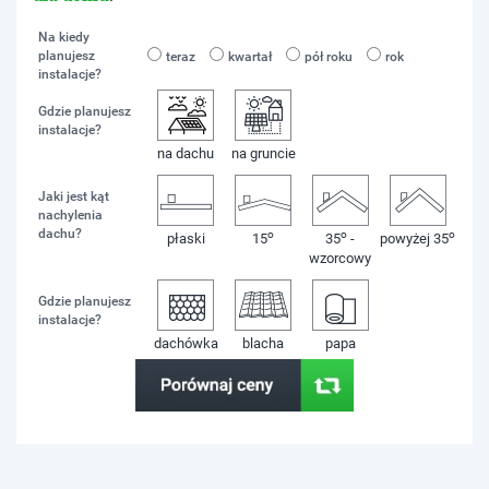
Na kiedy
planujesz
teraz
kwartał
pół roku
rok
instalacje?
Gdzie planujesz
instalacje?
na dachu
na gruncie
Jaki jest kąt
nachylenia
dachu?
o
o
o
płaski
15
35
-
powyżej 35
wzorcowy
Gdzie planujesz
instalacje?
dachówka
blacha
papa