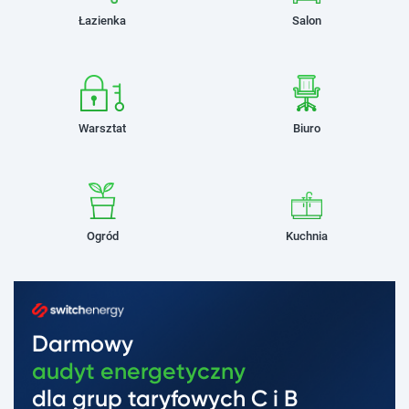
Łazienka
Salon
Warsztat
Biuro
Ogród
Kuchnia
Darmowy
audyt energetyczny
dla grup taryfowych C i B