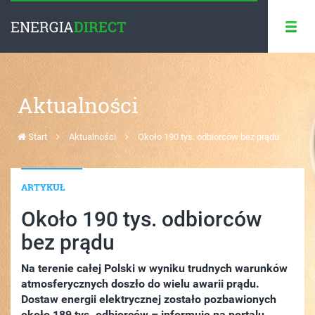
ENERGIA
DIRECT
Aktualności
Start
Aktualności
Około 190 tys. odbiorców bez prądu
ARTYKUŁ
Około 190 tys. odbiorców
bez prądu
Na terenie całej Polski w wyniku trudnych warunków
atmosferycznych doszło do wielu awarii prądu.
Dostaw energii elektrycznej zostało pozbawionych
około 189 tys. odbiorców – informuje na portalu