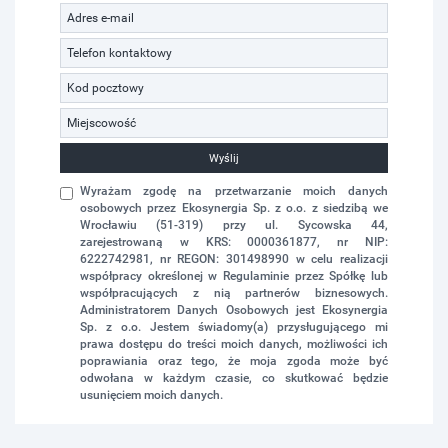
Wyślij
Wyrażam zgodę na przetwarzanie moich danych
osobowych przez Ekosynergia Sp. z o.o. z siedzibą we
Wrocławiu (51-319) przy ul. Sycowska 44,
zarejestrowaną w KRS: 0000361877, nr NIP:
6222742981, nr REGON: 301498990 w celu realizacji
współpracy określonej w Regulaminie przez Spółkę lub
współpracujących z nią partnerów biznesowych.
Administratorem Danych Osobowych jest Ekosynergia
Sp. z o.o. Jestem świadomy(a) przysługującego mi
prawa dostępu do treści moich danych, możliwości ich
poprawiania oraz tego, że moja zgoda może być
odwołana w każdym czasie, co skutkować będzie
usunięciem moich danych.