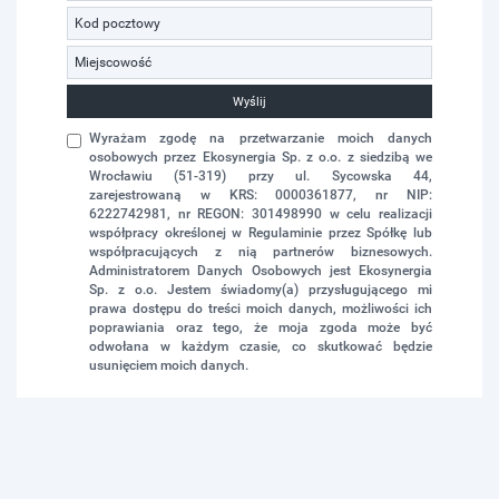
Wyślij
Wyrażam zgodę na przetwarzanie moich danych
osobowych przez Ekosynergia Sp. z o.o. z siedzibą we
Wrocławiu (51-319) przy ul. Sycowska 44,
zarejestrowaną w KRS: 0000361877, nr NIP:
6222742981, nr REGON: 301498990 w celu realizacji
współpracy określonej w Regulaminie przez Spółkę lub
współpracujących z nią partnerów biznesowych.
Administratorem Danych Osobowych jest Ekosynergia
Sp. z o.o. Jestem świadomy(a) przysługującego mi
prawa dostępu do treści moich danych, możliwości ich
poprawiania oraz tego, że moja zgoda może być
odwołana w każdym czasie, co skutkować będzie
usunięciem moich danych.