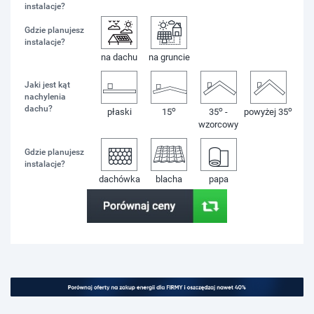
instalacje?
Gdzie planujesz
instalacje?
na dachu
na gruncie
Jaki jest kąt
nachylenia
dachu?
o
o
o
płaski
15
35
-
powyżej 35
wzorcowy
Gdzie planujesz
instalacje?
dachówka
blacha
papa