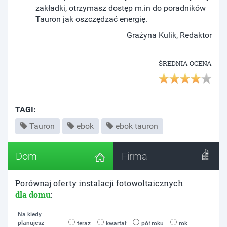
zakładki, otrzymasz dostęp m.in do poradników
Tauron jak oszczędzać energię.
Grażyna Kulik, Redaktor
ŚREDNIA OCENA
TAGI:
Tauron
ebok
ebok tauron
Dom
Firma
Porównaj oferty instalacji fotowoltaicznych
dla domu
:
Na kiedy
planujesz
teraz
kwartał
pół roku
rok