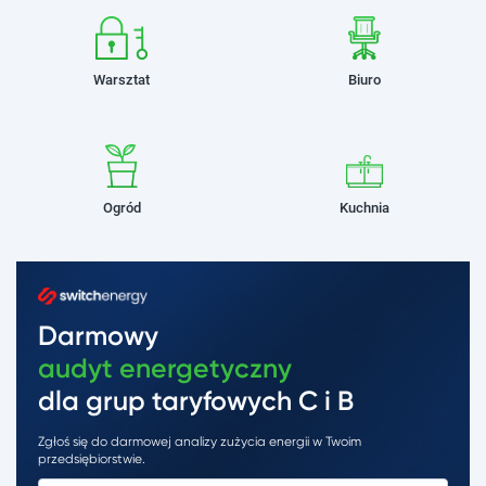
Warsztat
Biuro
Ogród
Kuchnia
Darmowy
audyt energetyczny
dla grup taryfowych C i B
Zgłoś się do darmowej analizy zużycia energii w Twoim
przedsiębiorstwie.