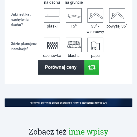
na dachu
na gruncie
Jaki jest kąt
nachylenia
dachu?
o
o
o
płaski
15
35
-
powyżej 35
wzorcowy
Gdzie planujesz
instalacje?
dachówka
blacha
papa
Zobacz też
inne wpisy