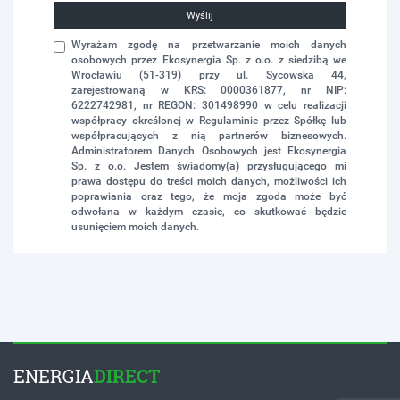
Wyślij
Wyrażam zgodę na przetwarzanie moich danych
osobowych przez Ekosynergia Sp. z o.o. z siedzibą we
Wrocławiu (51-319) przy ul. Sycowska 44,
zarejestrowaną w KRS: 0000361877, nr NIP:
6222742981, nr REGON: 301498990 w celu realizacji
współpracy określonej w Regulaminie przez Spółkę lub
współpracujących z nią partnerów biznesowych.
Administratorem Danych Osobowych jest Ekosynergia
Sp. z o.o. Jestem świadomy(a) przysługującego mi
prawa dostępu do treści moich danych, możliwości ich
poprawiania oraz tego, że moja zgoda może być
odwołana w każdym czasie, co skutkować będzie
usunięciem moich danych.
ENERGIA
DIRECT