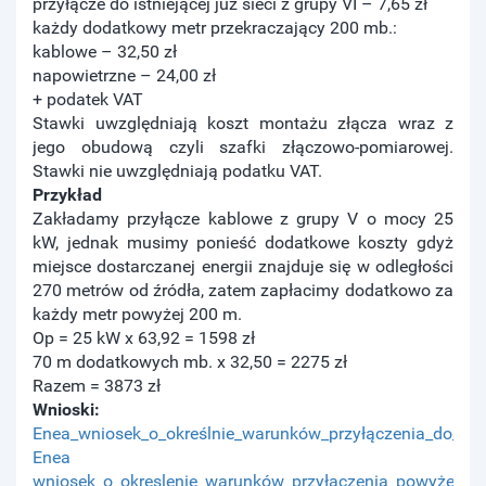
przyłącze do istniejącej już sieci z grupy VI – 7,65 zł
każdy dodatkowy metr przekraczający 200 mb.:
kablowe – 32,50 zł
napowietrzne – 24,00 zł
+ podatek VAT
Stawki uwzględniają koszt montażu złącza wraz z
jego obudową czyli szafki złączowo-pomiarowej.
Stawki nie uwzględniają podatku VAT.
Przykład
Zakładamy przyłącze kablowe z grupy V o mocy 25
kW, jednak musimy ponieść dodatkowe koszty gdyż
miejsce dostarczanej energii znajduje się w odległości
270 metrów od źródła, zatem zapłacimy dodatkowo za
każdy metr powyżej 200 m.
Op = 25 kW x 63,92 = 1598 zł
70 m dodatkowych mb. x 32,50 = 2275 zł
Razem = 3873 zł
Wnioski:
Enea_wniosek_o_określnie_warunków_przyłączenia_do_40
Enea
wniosek_o_okreslenie_warunków_przyłączenia_powyżej_4