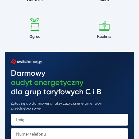
Ogród
Kuchnia
Darmowy
audyt energetyczny
dla grup taryfowych C i B
Zgłoś się do darmowej analizy zużycia energii w Twoim
przedsiębiorstwie.