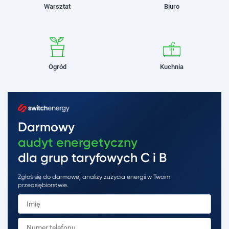
Warsztat
Biuro
Ogród
Kuchnia
Darmowy
audyt energetyczny
dla grup taryfowych C i B
Zgłoś się do darmowej analizy zużycia energii w Twoim
przedsiębiorstwie.