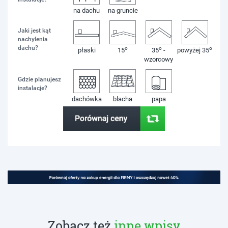
na dachu
na gruncie
Jaki jest kąt
nachylenia
dachu?
o
o
o
płaski
15
35
-
powyżej 35
wzorcowy
Gdzie planujesz
instalacje?
dachówka
blacha
papa
Zobacz też
inne wpisy