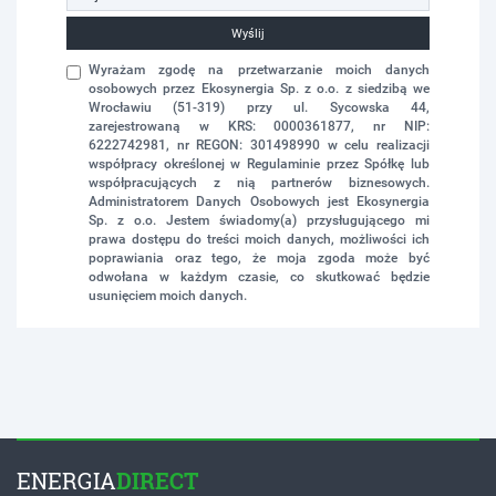
Wyślij
Wyrażam zgodę na przetwarzanie moich danych
osobowych przez Ekosynergia Sp. z o.o. z siedzibą we
Wrocławiu (51-319) przy ul. Sycowska 44,
zarejestrowaną w KRS: 0000361877, nr NIP:
6222742981, nr REGON: 301498990 w celu realizacji
współpracy określonej w Regulaminie przez Spółkę lub
współpracujących z nią partnerów biznesowych.
Administratorem Danych Osobowych jest Ekosynergia
Sp. z o.o. Jestem świadomy(a) przysługującego mi
prawa dostępu do treści moich danych, możliwości ich
poprawiania oraz tego, że moja zgoda może być
odwołana w każdym czasie, co skutkować będzie
usunięciem moich danych.
ENERGIA
DIRECT