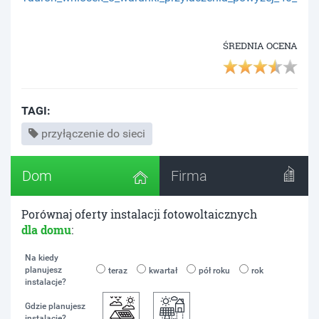
ŚREDNIA OCENA
TAGI:
przyłączenie do sieci
Dom
Firma
Porównaj oferty instalacji fotowoltaicznych
dla domu
:
Na kiedy
planujesz
teraz
kwartał
pół roku
rok
instalacje?
Gdzie planujesz
instalacje?