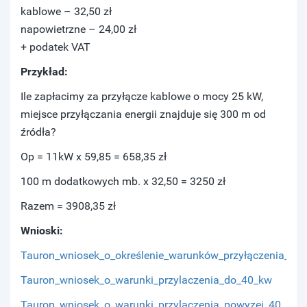
kablowe – 32,50 zł
napowietrzne – 24,00 zł
+ podatek VAT
Przykład:
Ile zapłacimy za przyłącze kablowe o mocy 25 kW,
miejsce przyłączania energii znajduje się 300 m od
źródła?
Op = 11kW x 59,85 = 658,35 zł
100 m dodatkowych mb. x 32,50 = 3250 zł
Razem = 3908,35 zł
Wnioski:
Tauron_wniosek_o_określenie_warunków_przyłączenia_do_
Tauron_wniosek_o_warunki_przylaczenia_do_40_kw
Tauron_wniosek_o_warunki_przylaczenia_powyzej_40_kw