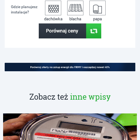
Gdzie planujesz
instalacje?
dachówka
blacha
papa
Zobacz też
inne wpisy