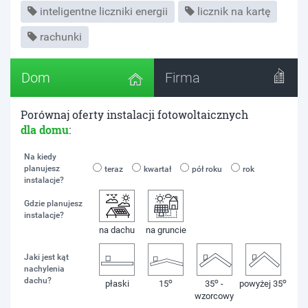
inteligentne liczniki energii
licznik na kartę
rachunki
Dom
Firma
Porównaj oferty instalacji fotowoltaicznych
dla domu
:
Na kiedy
planujesz
teraz
kwartał
pół roku
rok
instalacje?
Gdzie planujesz
instalacje?
na dachu
na gruncie
Jaki jest kąt
nachylenia
dachu?
o
o
o
płaski
15
35
-
powyżej 35
wzorcowy