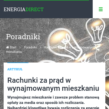
ENERGIA
DIRECT
Poradniki
Start
Poradniki
Rachunki za prąd w wynajmowanym
mieszkaniu
ARTYKUŁ
Rachunki za prąd w
wynajmowanym mieszkaniu
Wynajmujesz mieszkanie i zawsze problem stanową
opłaty za media oraz sposób ich rozliczania.
Najbardziej kłopotliwe bywają rozliczenia za energię