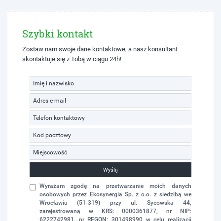
Szybki kontakt
Zostaw nam swoje dane kontaktowe, a nasz konsultant
skontaktuje się z Tobą w ciągu 24h!
Wyślij
Wyrażam zgodę na przetwarzanie moich danych
osobowych przez Ekosynergia Sp. z o.o. z siedzibą we
Wrocławiu (51-319) przy ul. Sycowska 44,
zarejestrowaną w KRS: 0000361877, nr NIP:
6222742981, nr REGON: 301498990 w celu realizacji