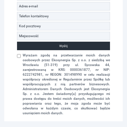
Wyślij
Wyrażam zgodę na przetwarzanie moich danych
osobowych przez Ekosynergia Sp. z o.o. z siedzibą we
Wrocławiu (51-319) przy ul. Sycowska 44,
zarejestrowaną w KRS: 0000361877, nr NIP:
6222742981, nr REGON: 301498990 w celu realizacji
współpracy określonej w Regulaminie przez Spółkę lub
współpracujących z nią partnerów biznesowych.
Administratorem Danych Osobowych jest Ekosynergia
Sp. z o.o. Jestem świadomy(a) przysługującego mi
prawa dostępu do treści moich danych, możliwości ich
poprawiania oraz tego, że moja zgoda może być
odwołana w każdym czasie, co skutkować będzie
usunięciem moich danych.