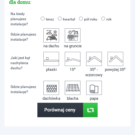
dla domu
:
Na kiedy
planujesz
teraz
kwartał
pół roku
rok
instalacje?
Gdzie planujesz
instalacje?
na dachu
na gruncie
Jaki jest kąt
nachylenia
dachu?
o
o
o
płaski
15
35
-
powyżej 35
wzorcowy
Gdzie planujesz
instalacje?
dachówka
blacha
papa