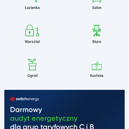
Łazienka
Salon
Warsztat
Biuro
Ogród
Kuchnia
Darmowy
audyt energetyczny
dla grup taryfowych C i B