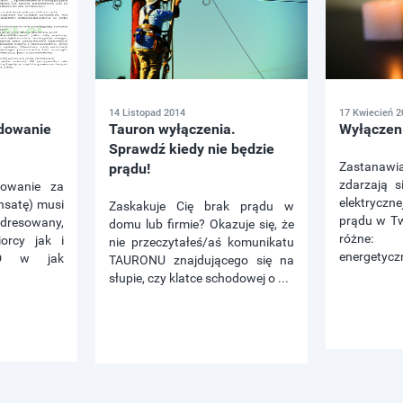
14 Listopad 2014
17 Kwiecień 2
dowanie
Tauron wyłączenia.
Wyłączen
Sprawdź kiedy nie będzie
Zastanaw
prądu!
zdarzają s
owanie za
elektrycz
nsatę) musi
Zaskakuje Cię brak prądu w
prądu w T
dresowany,
domu lub firmie? Okazuje się, że
różne:
orcy jak i
nie przeczytałeś/aś komunikatu
energetyczn
D w jak
TAURONU znajdującego się na
słupie, czy klatce schodowej o ...