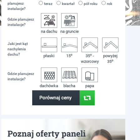
planujesz
teraz
kwartał
pół roku
rok
instalacje?
Gdzie planujesz
instalacje?
na dachu
na gruncie
Jaki jest kąt
nachylenia
dachu?
o
o
płaski
15
35
-
powyżej
o
wzorcowy
35
Gdzie planujesz
instalacje?
dachówka
blacha
papa