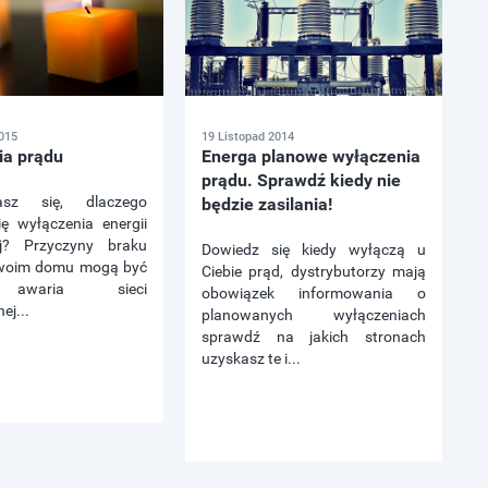
015
19 Listopad 2014
ia prądu
Energa planowe wyłączenia
prądu. Sprawdź kiedy nie
iasz się, dlaczego
będzie zasilania!
ię wyłączenia energii
nej? Przyczyny braku
Dowiedz się kiedy wyłączą u
woim domu mogą być
Ciebie prąd, dystrybutorzy mają
 awaria sieci
obowiązek informowania o
ej...
planowanych wyłączeniach
sprawdź na jakich stronach
uzyskasz te i...