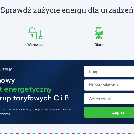
Sprawdź zużycie energii dla urządzeń
Warsztat
Biuro
mowy
t energetyczny
rup taryfowych C i B
do darmowej analizy zużycia energii w Twoim
Zapisz
rstwie.