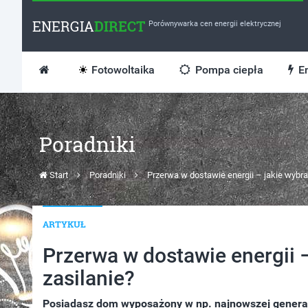
ENERGIA
DIRECT
Porównywarka cen energii elektrycznej
Fotowoltaika
Pompa ciepła
En
Poradniki
Start
Poradniki
Przerwa w dostawie energii – jakie wybr
ARTYKUŁ
Przerwa w dostawie energii 
zasilanie?
Posiadasz dom wyposażony w np. najnowszej generac