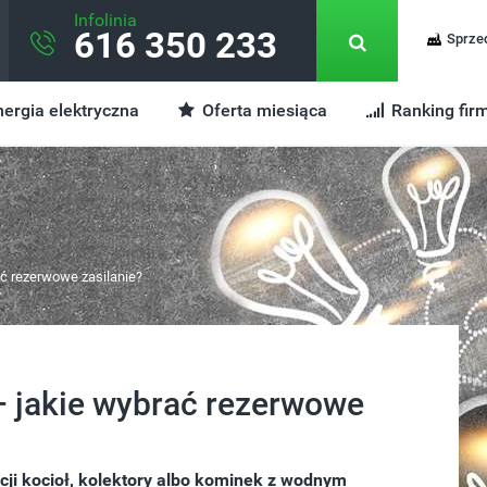
Infolinia
616 350 233
Sprze
ergia elektryczna
Oferta miesiąca
Ranking fir
ać rezerwowe zasilanie?
– jakie wybrać rezerwowe
ji kocioł, kolektory albo kominek z wodnym