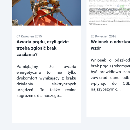
07 Kwiecień 2015
20 Kwiecień 2016
Awaria prądu, czyli gdzie
Wniosek o odszko
trzeba zgłosić brak
wzór
zasilania?
Wniosek o odszkod
brak prądu (rekompe
Pamiętajmy, że awaria
być prawidłowo zaa
energetyczna to nie tylko
zawierać dane odbi
dyskomfort wynikający z braku
wpłynąć do OS
działania elektrycznych
najszybszym c...
urządzeń. To także realne
zagrożenie dla naszego...