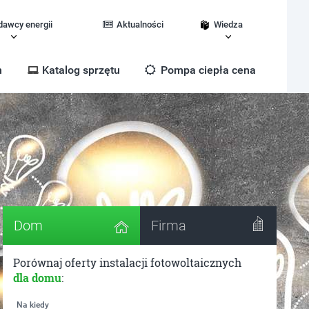
dawcy energii
Aktualności
Wiedza
m
Katalog sprzętu
Pompa ciepła cena
Dom
Firma
Porównaj oferty instalacji fotowoltaicznych
dla domu
:
Na kiedy