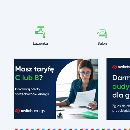
Łazienka
Salon
Dar
audy
dla g
Zgłoś się 
przedsiębio