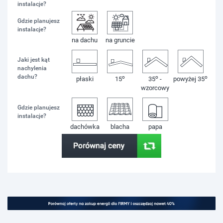
instalacje?
Gdzie planujesz
instalacje?
na dachu
na gruncie
Jaki jest kąt
nachylenia
dachu?
o
o
o
płaski
15
35
-
powyżej 35
wzorcowy
Gdzie planujesz
instalacje?
dachówka
blacha
papa