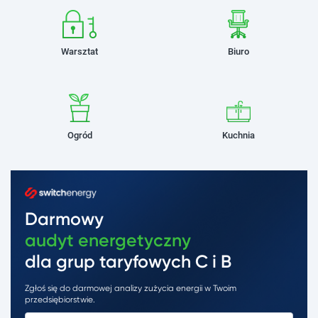
Warsztat
Biuro
Ogród
Kuchnia
Darmowy
audyt energetyczny
dla grup taryfowych C i B
Zgłoś się do darmowej analizy zużycia energii w Twoim
przedsiębiorstwie.