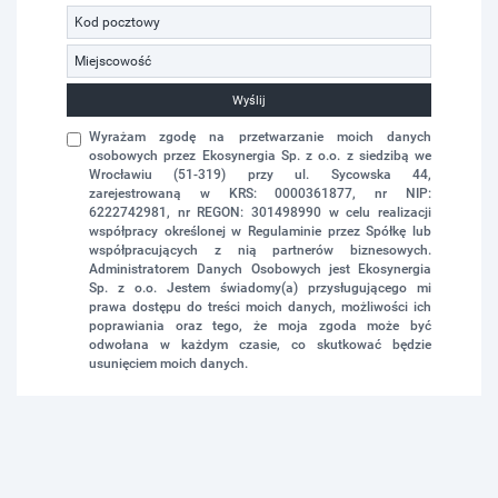
Wyślij
Wyrażam zgodę na przetwarzanie moich danych
osobowych przez Ekosynergia Sp. z o.o. z siedzibą we
Wrocławiu (51-319) przy ul. Sycowska 44,
zarejestrowaną w KRS: 0000361877, nr NIP:
6222742981, nr REGON: 301498990 w celu realizacji
współpracy określonej w Regulaminie przez Spółkę lub
współpracujących z nią partnerów biznesowych.
Administratorem Danych Osobowych jest Ekosynergia
Sp. z o.o. Jestem świadomy(a) przysługującego mi
prawa dostępu do treści moich danych, możliwości ich
poprawiania oraz tego, że moja zgoda może być
odwołana w każdym czasie, co skutkować będzie
usunięciem moich danych.