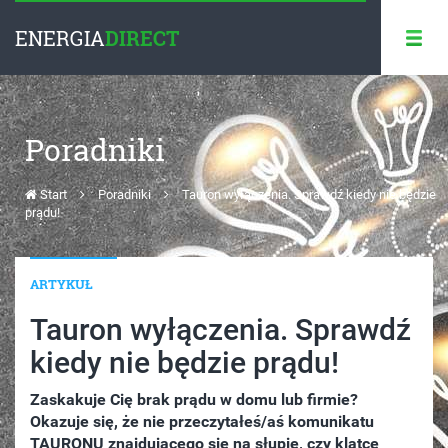
ENERGIA
DIRECT
Poradniki
Start
Poradniki
Tauron wyłączenia. Sprawdź kiedy nie będzie
prądu!
ARTYKUŁ
Tauron wyłączenia. Sprawdź
kiedy nie będzie prądu!
Zaskakuje Cię brak prądu w domu lub firmie?
Okazuje się, że nie przeczytałeś/aś komunikatu
TAURONU znajdującego się na słupie, czy klatce