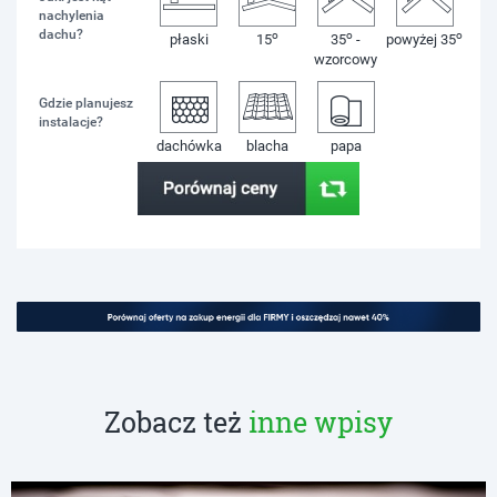
nachylenia
dachu?
o
o
o
płaski
15
35
-
powyżej 35
wzorcowy
Gdzie planujesz
instalacje?
dachówka
blacha
papa
Zobacz też
inne wpisy