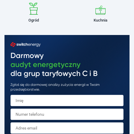
Ogród
Kuchnia
Darmowy
audyt energetyczny
dla grup taryfowych C i B
Zgłoś się do darmowej analizy zużycia energii w Twoim
przedsiębiorstwie.