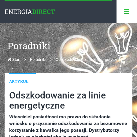
ENERGIA
DIRECT
Poradniki
Start
Poradniki
Odszkodowanie za linie energetyczne
ARTYKUŁ
Odszkodowanie za linie
energetyczne
Właściciel posiadłości ma prawo do składania
wniosku o przyznanie odszkodowania za bezumowne
korzystanie z kawałka jego posesji. Dystrybutorzy
jednak są niechętni aby je wypłacać.