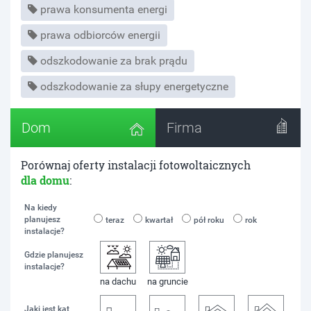
prawa konsumenta energi
prawa odbiorców energii
odszkodowanie za brak prądu
odszkodowanie za słupy energetyczne
Dom
Firma
Porównaj oferty instalacji fotowoltaicznych
dla domu
:
Na kiedy
planujesz
teraz
kwartał
pół roku
rok
instalacje?
Gdzie planujesz
instalacje?
na dachu
na gruncie
Jaki jest kąt