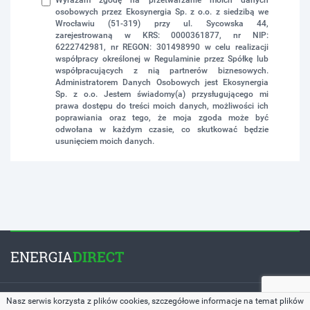
Wyrażam zgodę na przetwarzanie moich danych
osobowych przez Ekosynergia Sp. z o.o. z siedzibą we
Wrocławiu (51-319) przy ul. Sycowska 44,
zarejestrowaną w KRS: 0000361877, nr NIP:
6222742981, nr REGON: 301498990 w celu realizacji
współpracy określonej w Regulaminie przez Spółkę lub
współpracujących z nią partnerów biznesowych.
Administratorem Danych Osobowych jest Ekosynergia
Sp. z o.o. Jestem świadomy(a) przysługującego mi
prawa dostępu do treści moich danych, możliwości ich
poprawiania oraz tego, że moja zgoda może być
odwołana w każdym czasie, co skutkować będzie
usunięciem moich danych.
ENERGIA
DIRECT
Copyright © 2026 by
EnergiaDirect.pl
. All Rights Reserved.
Nasz serwis korzysta z plików cookies, szczegółowe informacje na temat plików